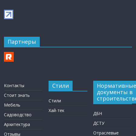
Партнеры
Стили
Нормативны
Контакты
документы в
Стоит знать
строительств
Стили
Мебель
Хай-тек
ДБН
Садоводство
ДСТУ
Архитектура
Отраслевые
Отзывы