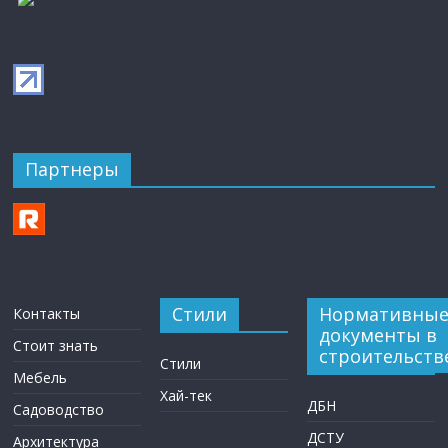
Партнеры
Стили
Нормативны
Контакты
документы в
Стоит знать
строительств
Стили
Мебель
Хай-тек
ДБН
Садоводство
ДСТУ
Архитектура