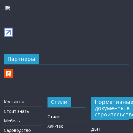
Партнеры
Стили
Нормативны
Контакты
документы в
Стоит знать
строительств
Стили
Мебель
Хай-тек
ДБН
Садоводство