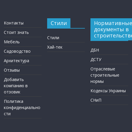
Стили
Нормативны
Контакты
документы в
Стоит знать
строительств
Стили
Мебель
Хай-тек
ДБН
Садоводство
ДСТУ
Архитектура
Отраслевые
Отзывы
строительные
Добавить
нормы
компанию в
Кодексы Украины
отзовик
СНиП
Политика
конфиденциально
сти