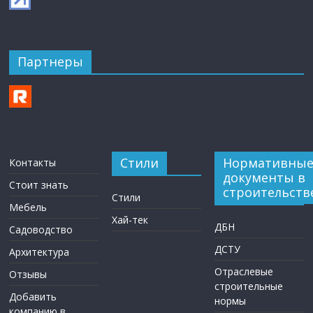
Партнеры
Стили
Нормативны
Контакты
документы в
Стоит знать
строительств
Стили
Мебель
Хай-тек
ДБН
Садоводство
ДСТУ
Архитектура
Отраслевые
Отзывы
строительные
Добавить
нормы
компанию в