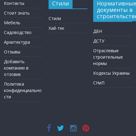
Стили
Нормативны
Контакты
документы в
Стоит знать
строительств
Стили
Мебель
Хай-тек
ДБН
Садоводство
ДСТУ
Архитектура
Отраслевые
Отзывы
строительные
Добавить
нормы
компанию в
Кодексы Украины
отзовик
СНиП
Политика
конфиденциально
сти