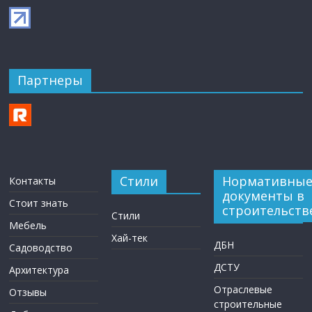
Партнеры
Стили
Нормативны
Контакты
документы в
Стоит знать
строительств
Стили
Мебель
Хай-тек
ДБН
Садоводство
ДСТУ
Архитектура
Отраслевые
Отзывы
строительные