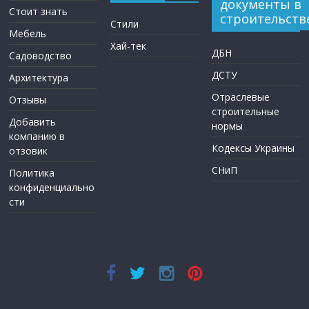
документы в
Стоит знать
строительств
Стили
Мебель
Хай-тек
ДБН
Садоводство
ДСТУ
Архитектура
Отраслевые
Отзывы
строительные
Добавить
нормы
компанию в
Кодексы Украины
отзовик
СНиП
Политика
конфиденциально
сти