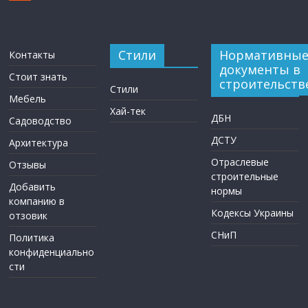
Стили
Нормативны
Контакты
документы в
Стоит знать
строительств
Стили
Мебель
Хай-тек
ДБН
Садоводство
ДСТУ
Архитектура
Отраслевые
Отзывы
строительные
Добавить
нормы
компанию в
Кодексы Украины
отзовик
СНиП
Политика
конфиденциально
сти