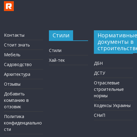
Стили
Нормативны
Контакты
документы в
Стоит знать
строительств
Стили
Мебель
Хай-тек
ДБН
Садоводство
ДСТУ
Архитектура
Отраслевые
Отзывы
строительные
Добавить
нормы
компанию в
Кодексы Украины
отзовик
СНиП
Политика
конфиденциально
сти