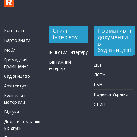
Стилі
Нормативні
Контакти
інтер’єру
документи
Варто знати
в
будівництві
Меблі
Інші стилі інтер’єру
Громадські
Вінтажний
ДБН
приміщення
інтер’єр
ДСТУ
Садівництво
ГБН
Архітектура
Кодекси України
Будівельні
матеріали
СНиП
Відгуки
Додати компанію
у відгуки