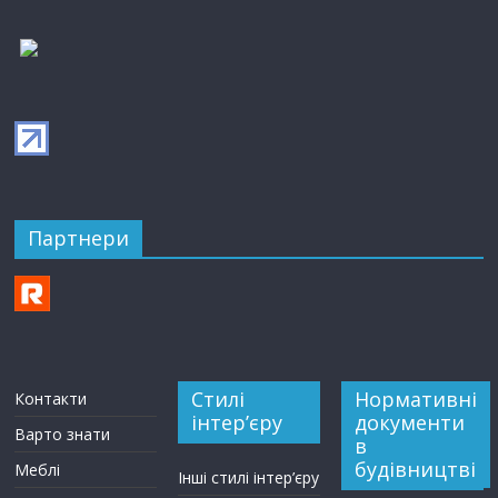
Партнери
Стилі
Нормативні
Контакти
інтер’єру
документи
Варто знати
в
будівництві
Меблі
Інші стилі інтер’єру