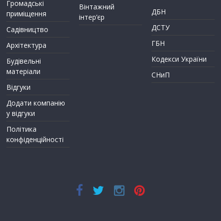
Громадські
Вінтажний
ДБН
приміщення
інтер’єр
ДСТУ
Садівництво
ГБН
Архітектура
Кодекси України
Будівельні
матеріали
СНиП
Відгуки
Додати компанію
у відгуки
Політика
конфіденційності