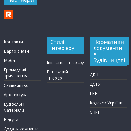
Стилі
Нормативні
Контакти
інтер’єру
документи
Варто знати
в
будівництві
Меблі
Інші стилі інтер’єру
Громадські
Вінтажний
ДБН
приміщення
інтер’єр
ДСТУ
Садівництво
ГБН
Архітектура
Кодекси України
Будівельні
матеріали
СНиП
Відгуки
Додати компанію