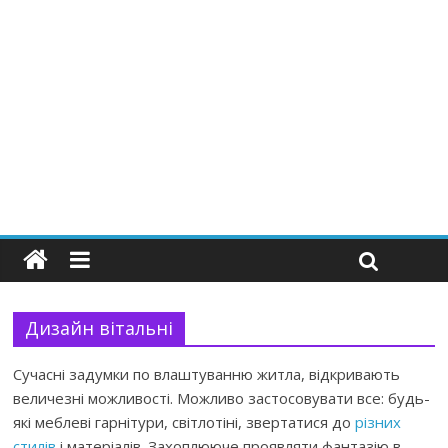
Дизайн вітальні
Сучасні задумки по влаштуванню житла, відкривають
величезні можливості. Можливо застосовувати все: будь-
які меблеві гарнітури, світлотіні, звертатися до
різних
стилів
і матеріалів. Захоплююче проявляти фантазію в