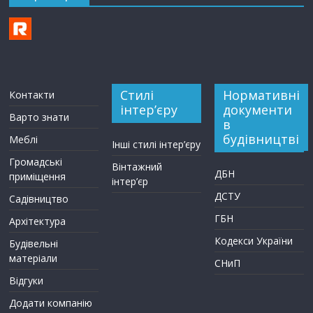
Стилі
Нормативні
Контакти
інтер’єру
документи
Варто знати
в
будівництві
Меблі
Інші стилі інтер’єру
Громадські
Вінтажний
ДБН
приміщення
інтер’єр
ДСТУ
Садівництво
ГБН
Архітектура
Кодекси України
Будівельні
матеріали
СНиП
Відгуки
Додати компанію