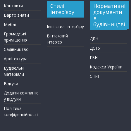
Стилі
Нормативні
Контакти
інтер’єру
документи
Варто знати
в
будівництві
Меблі
Інші стилі інтер’єру
Громадські
Вінтажний
ДБН
приміщення
інтер’єр
ДСТУ
Садівництво
ГБН
Архітектура
Кодекси України
Будівельні
матеріали
СНиП
Відгуки
Додати компанію
у відгуки
Політика
конфіденційності