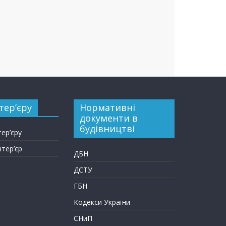
тер’єру
Нормативні
документи в
будівництві
тер’єру
нтер’єр
ДБН
ДСТУ
ГБН
Кодекси України
СНиП