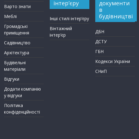
інтер’єру
документи
Варто знати
в
будівництві
Меблі
Інші стилі інтер’єру
Громадські
Вінтажний
ДБН
приміщення
інтер’єр
ДСТУ
Садівництво
ГБН
Архітектура
Кодекси України
Будівельні
матеріали
СНиП
Відгуки
Додати компанію
у відгуки
Політика
конфіденційності