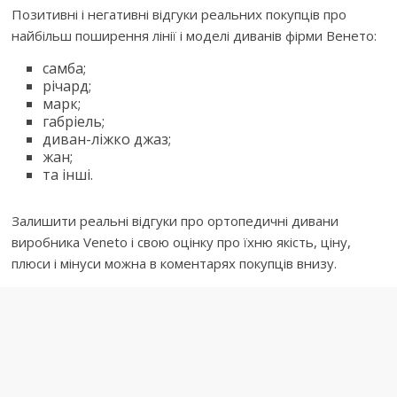
Позитивні і негативні відгуки реальних покупців про
найбільш поширення лінії і моделі диванів фірми Венето:
самба;
річард;
марк;
габріель;
диван-ліжко джаз;
жан;
та інші.
Залишити реальні відгуки про ортопедичні дивани
виробника Veneto і свою оцінку про їхню якість, ціну,
плюси і мінуси можна в коментарях покупців внизу.