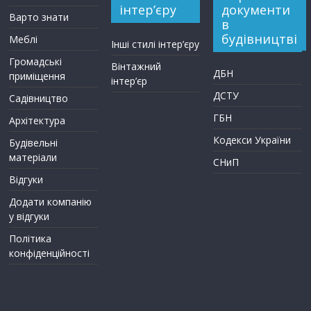
інтер’єру
документи
Варто знати
в
будівництві
Меблі
Інші стилі інтер’єру
Громадські
Вінтажний
ДБН
приміщення
інтер’єр
ДСТУ
Садівництво
ГБН
Архітектура
Кодекси України
Будівельні
матеріали
СНиП
Відгуки
Додати компанію
у відгуки
Політика
конфіденційності