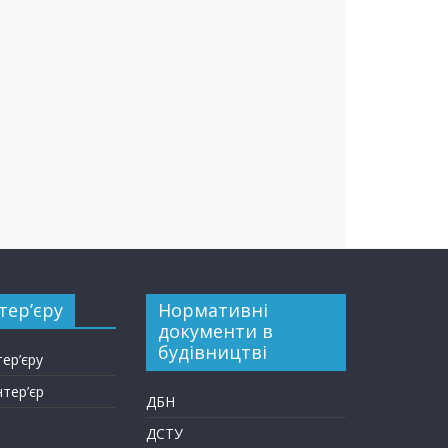
тер’єру
Нормативні
документи в
будівництві
тер’єру
нтер’єр
ДБН
ДСТУ