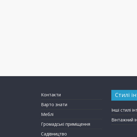
Стилі ін
Контакти
Варто знати
Інші стилі ін
Меблі
Вінтажний і
Громадські приміщення
Садівництво