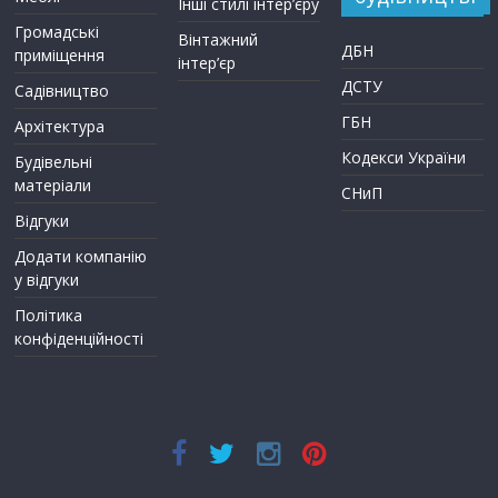
Інші стилі інтер’єру
Громадські
Вінтажний
ДБН
приміщення
інтер’єр
ДСТУ
Садівництво
ГБН
Архітектура
Кодекси України
Будівельні
матеріали
СНиП
Відгуки
Додати компанію
у відгуки
Політика
конфіденційності