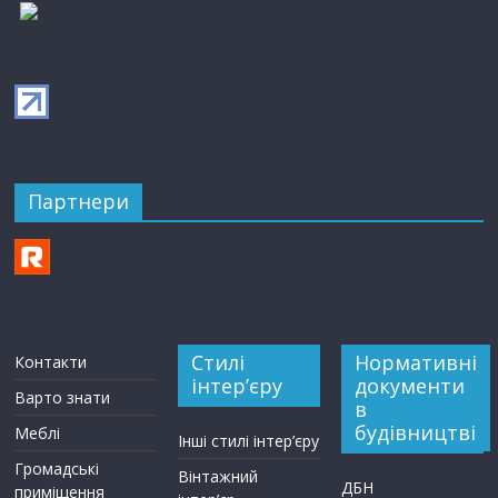
Партнери
Стилі
Нормативні
Контакти
інтер’єру
документи
Варто знати
в
будівництві
Меблі
Інші стилі інтер’єру
Громадські
Вінтажний
ДБН
приміщення