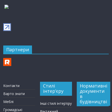
Партнери
Стилі
Нормативні
Контакти
інтер’єру
документи
Варто знати
в
будівництві
Меблі
Інші стилі інтер’єру
Громадські
Вінтажний