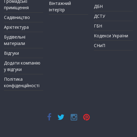
Громадські
Вінтажний
ДБН
приміщення
інтер’єр
ДСТУ
Садівництво
ГБН
Архітектура
Кодекси України
Будівельні
матеріали
СНиП
Відгуки
Додати компанію
у відгуки
Політика
конфіденційності