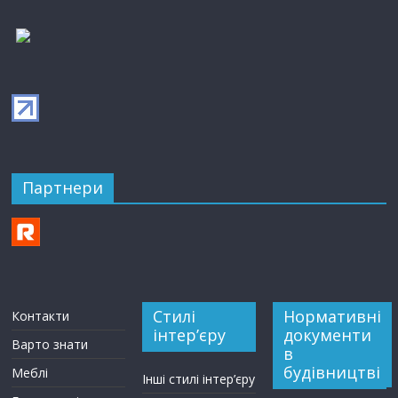
Партнери
Стилі
Нормативні
Контакти
інтер’єру
документи
Варто знати
в
будівництві
Меблі
Інші стилі інтер’єру