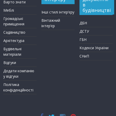
Варто знати
в
будівництві
Меблі
Інші стилі інтер’єру
Громадські
Вінтажний
ДБН
приміщення
інтер’єр
ДСТУ
Садівництво
ГБН
Архітектура
Кодекси України
Будівельні
матеріали
СНиП
Відгуки
Додати компанію
у відгуки
Політика
конфіденційності