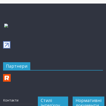
Партнери
Стилі
Нормативні
Контакти
інтер’єру
документи