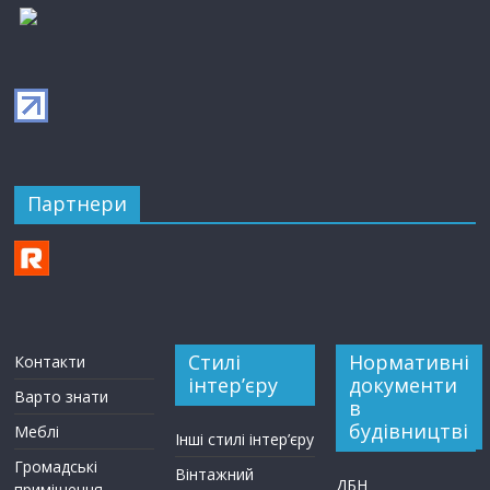
Партнери
Стилі
Нормативні
Контакти
інтер’єру
документи
Варто знати
в
будівництві
Меблі
Інші стилі інтер’єру
Громадські
Вінтажний
ДБН
приміщення