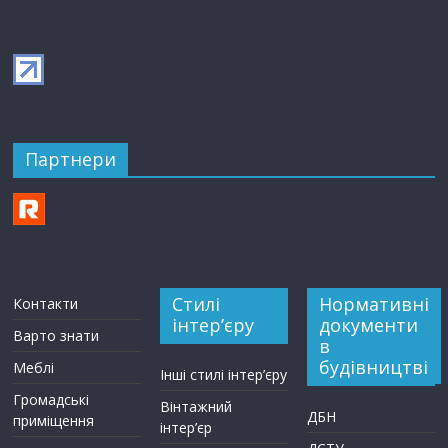
Партнери
Стилі
Нормативні
Контакти
інтер’єру
документи
Варто знати
в
будівництві
Меблі
Інші стилі інтер’єру
Громадські
Вінтажний
ДБН
приміщення
інтер’єр