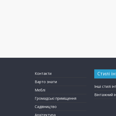
Стилі ін
Контакти
Варто знати
Інші стилі ін
Меблі
Вінтажний і
Громадські приміщення
Садівництво
Архітектура