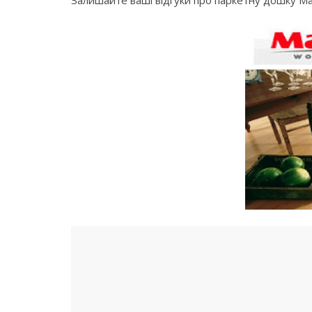
Залишайте ваші відгуки про паркетну дошку Ma