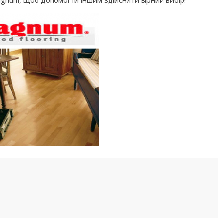
gnum, щоб допомогти іншим здійснити вірний вибір!