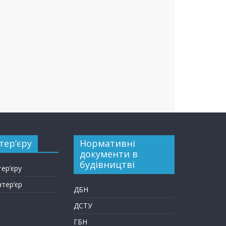
тер’єру
Нормативні
документи в
будівництві
тер’єру
нтер’єр
ДБН
ДСТУ
ГБН