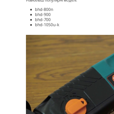
Найбільш популярні моделі:
bhd-800n
bhd-900
bhd-700
bhd-1050u-k