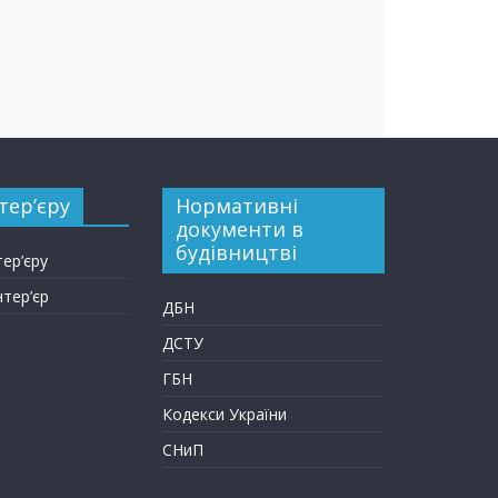
тер’єру
Нормативні
документи в
будівництві
тер’єру
нтер’єр
ДБН
ДСТУ
ГБН
Кодекси України
СНиП