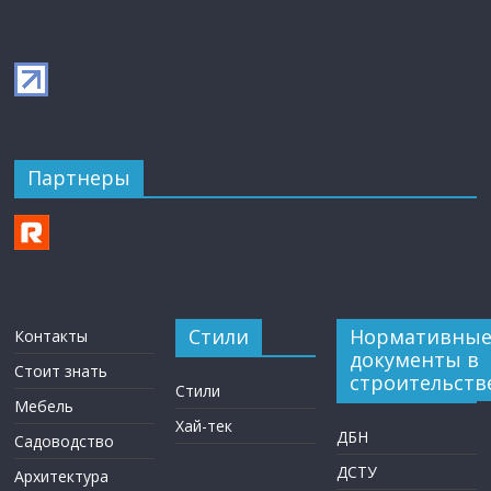
Партнеры
Стили
Нормативны
Контакты
документы в
Стоит знать
строительств
Стили
Мебель
Хай-тек
ДБН
Садоводство
ДСТУ
Архитектура