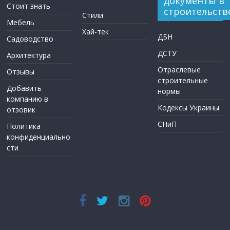
документы в
Стоит знать
строительств
Стили
Мебель
Хай-тек
ДБН
Садоводство
ДСТУ
Архитектура
Отраслевые
Отзывы
строительные
Добавить
нормы
компанию в
Кодексы Украины
отзовик
СНиП
Политика
конфиденциально
сти