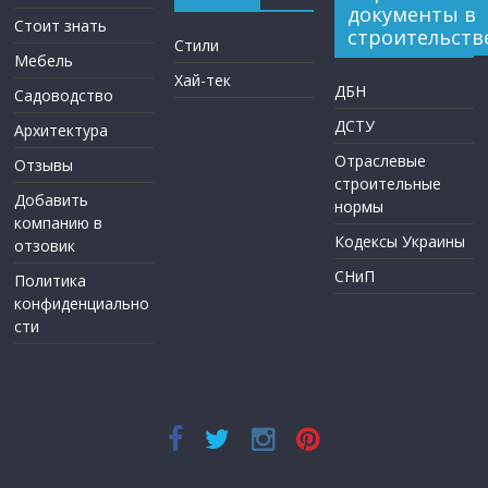
документы в
Стоит знать
строительств
Стили
Мебель
Хай-тек
ДБН
Садоводство
ДСТУ
Архитектура
Отраслевые
Отзывы
строительные
Добавить
нормы
компанию в
Кодексы Украины
отзовик
СНиП
Политика
конфиденциально
сти