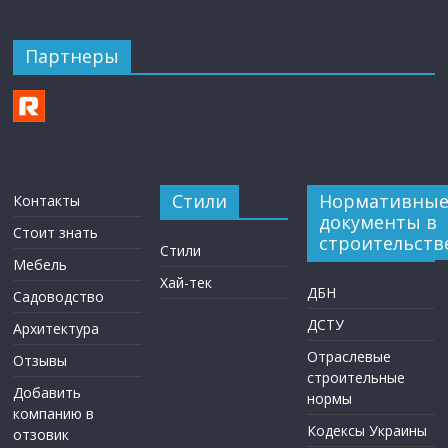
Партнеры
Стили
Нормативны
Контакты
документы в
Стоит знать
строительств
Стили
Мебель
Хай-тек
ДБН
Садоводство
ДСТУ
Архитектура
Отраслевые
Отзывы
строительные
Добавить
нормы
компанию в
Кодексы Украины
отзовик