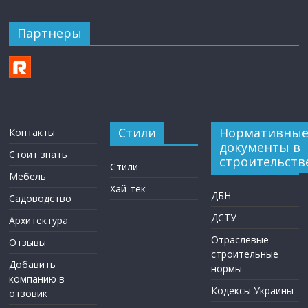
Партнеры
Стили
Нормативны
Контакты
документы в
Стоит знать
строительств
Стили
Мебель
Хай-тек
ДБН
Садоводство
ДСТУ
Архитектура
Отраслевые
Отзывы
строительные
Добавить
нормы
компанию в
Кодексы Украины
отзовик