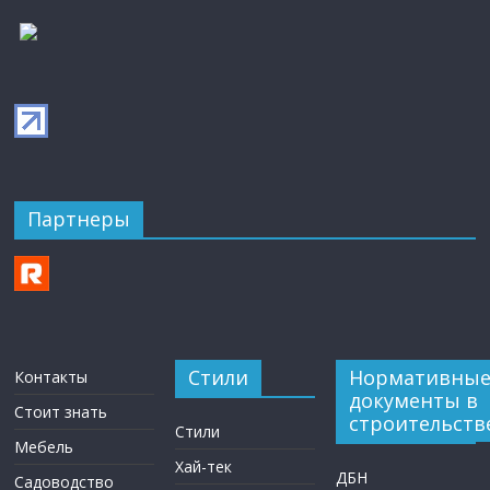
Партнеры
Стили
Нормативны
Контакты
документы в
Стоит знать
строительств
Стили
Мебель
Хай-тек
ДБН
Садоводство