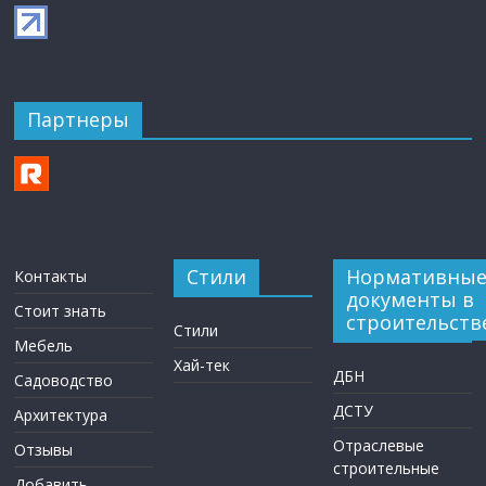
Партнеры
Стили
Нормативны
Контакты
документы в
Стоит знать
строительств
Стили
Мебель
Хай-тек
ДБН
Садоводство
ДСТУ
Архитектура
Отраслевые
Отзывы
строительные
Добавить