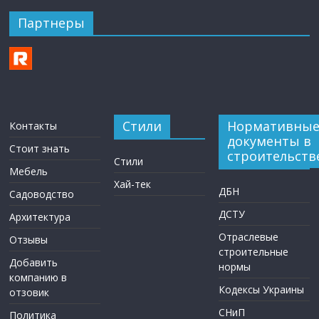
Партнеры
Стили
Нормативны
Контакты
документы в
Стоит знать
строительств
Стили
Мебель
Хай-тек
ДБН
Садоводство
ДСТУ
Архитектура
Отраслевые
Отзывы
строительные
Добавить
нормы
компанию в
Кодексы Украины
отзовик
СНиП
Политика