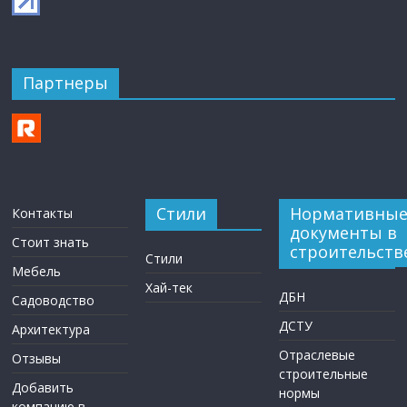
Партнеры
Стили
Нормативны
Контакты
документы в
Стоит знать
строительств
Стили
Мебель
Хай-тек
ДБН
Садоводство
ДСТУ
Архитектура
Отраслевые
Отзывы
строительные
Добавить
нормы
компанию в