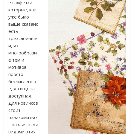
е салфетки
которые, как
уже было
выше сказано
есть
трехслойным
и, их
многообрази
е тем и
мотивов
просто
бесчисленно
е, да и цена
доступная.
Для новичков
стоит
ознакомиться
с различными
видами этих