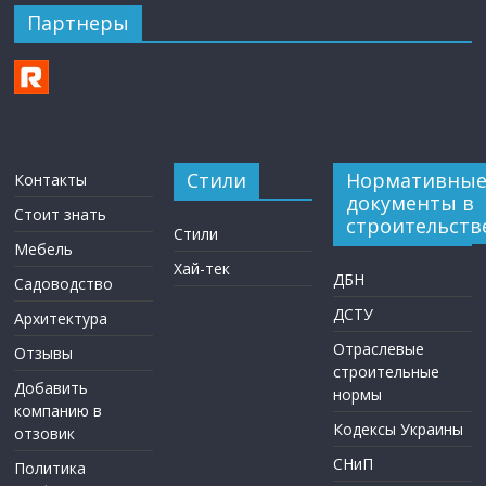
Партнеры
Стили
Нормативны
Контакты
документы в
Стоит знать
строительств
Стили
Мебель
Хай-тек
ДБН
Садоводство
ДСТУ
Архитектура
Отраслевые
Отзывы
строительные
Добавить
нормы
компанию в
Кодексы Украины
отзовик
СНиП
Политика