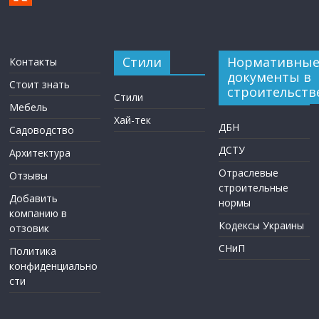
Стили
Нормативны
Контакты
документы в
Стоит знать
строительств
Стили
Мебель
Хай-тек
ДБН
Садоводство
ДСТУ
Архитектура
Отраслевые
Отзывы
строительные
Добавить
нормы
компанию в
Кодексы Украины
отзовик
СНиП
Политика
конфиденциально
сти