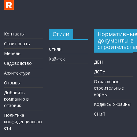
Стили
Нормативны
Контакты
документы в
Стоит знать
строительств
Стили
Мебель
Хай-тек
ДБН
Садоводство
ДСТУ
Архитектура
Отраслевые
Отзывы
строительные
Добавить
нормы
компанию в
Кодексы Украины
отзовик
СНиП
Политика
конфиденциально
сти