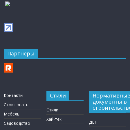
Партнеры
Стили
Нормативны
Контакты
документы в
Стоит знать
строительств
Стили
Мебель
Хай-тек
ДБН
Садоводство