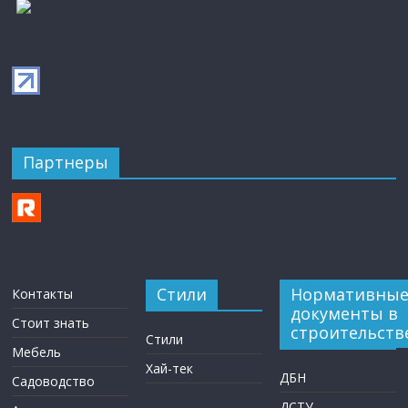
Партнеры
Стили
Нормативны
Контакты
документы в
Стоит знать
строительств
Стили
Мебель
Хай-тек
ДБН
Садоводство
ДСТУ