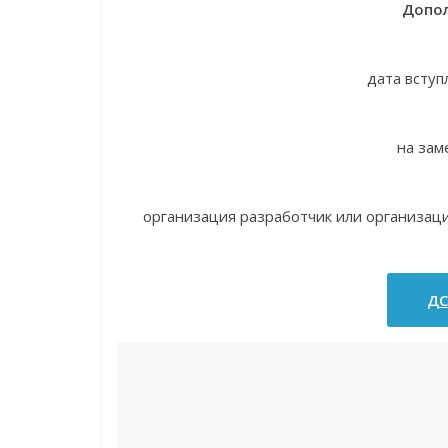
Допол
дата вступ
на зам
организация разработчик или организац
ДС