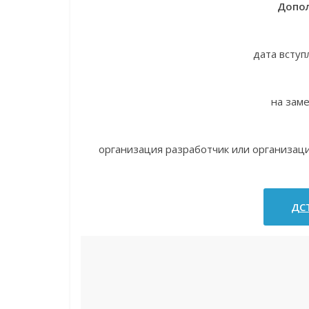
Допол
дата вступ
на зам
организация разработчик или организац
ДСТ