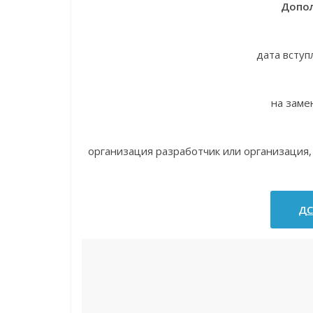
Допол
дата вступ
на заме
организация разработчик или организаци
ДС