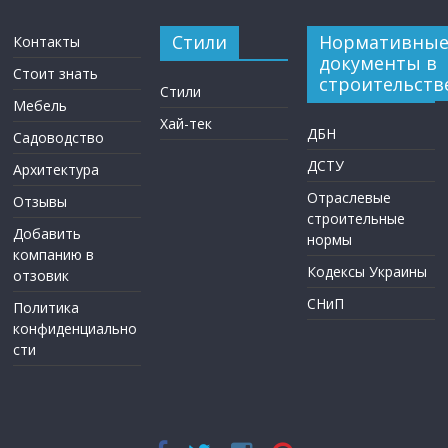
Стили
Нормативны
Контакты
документы в
Стоит знать
строительств
Стили
Мебель
Хай-тек
ДБН
Садоводство
ДСТУ
Архитектура
Отраслевые
Отзывы
строительные
Добавить
нормы
компанию в
Кодексы Украины
отзовик
СНиП
Политика
конфиденциально
сти