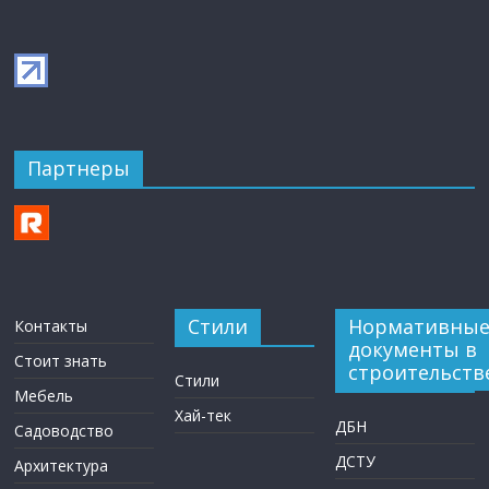
Партнеры
Стили
Нормативны
Контакты
документы в
Стоит знать
строительств
Стили
Мебель
Хай-тек
ДБН
Садоводство
ДСТУ
Архитектура