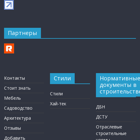
Партнеры
Стили
Нормативны
Контакты
документы в
Стоит знать
строительств
Стили
Мебель
Хай-тек
ДБН
Садоводство
ДСТУ
Архитектура
Отраслевые
Отзывы
строительные
Добавить
нормы