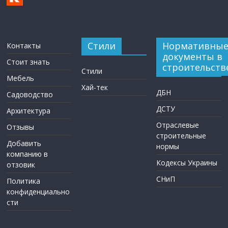
Стили
Нормативны
Контакты
документы в
Стоит знать
строительств
Стили
Мебель
Хай-тек
ДБН
Садоводство
ДСТУ
Архитектура
Отраслевые
Отзывы
строительные
Добавить
нормы
компанию в
Кодексы Украины
отзовик
СНиП
Политика
конфиденциально
сти